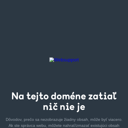
Na tejto
doméne zatiaľ
nič nie je
Dôvodov, prečo sa nezobrazuje žiadny obsah, môže byť
viacero.
Ak ste správca webu, môžete nahrať/zmazať
existujúci obsah